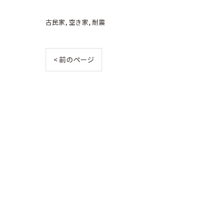
古民家
空き家
耐震
< 前のページ